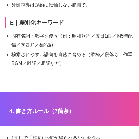
外部誘導は規約に抵触しない範囲で。
E｜差別化キーワード
固有名詞・数字を使う（例：昭和歌謡／毎日1曲／朝5時配
信／関西弁／猫2匹）
検索されやすい語句を自然に含める（歌枠／寝落ち／作業
BGM／雑談／相談など）
4. 書き方ルール（7箇条）
1文目で「誰向け×何が得られるか」を提示