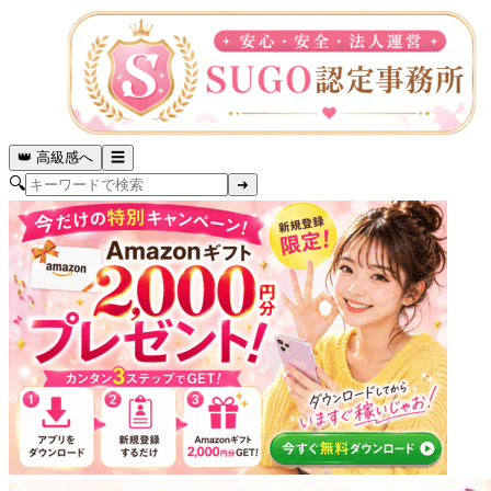
👑 高級感へ
☰
🔍
➜